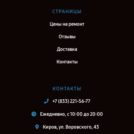
Ремонт тепловизионного бинокуляра Fortuna General 40S3 в г.
СТРАНИЦЫ
Самара
Цены на ремонт
Ремонт тепловизионного бинокуляра Fortuna General 40S3 в г.
Москва
Отзывы
Ремонт тепловизионного бинокуляра Fortuna General 40S3 в г.
Доставка
Санкт-Петербург
Контакты
КОНТАКТЫ
+7 (833) 221-56-77
Ежедневно, с 10:00 до 20:00
Киров, ул. Воровского, 43