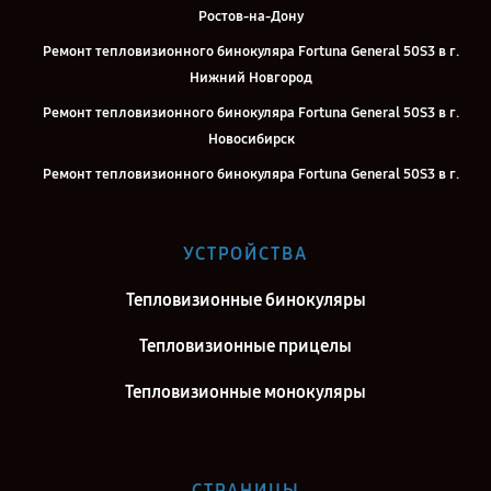
Ростов-на-Дону
Ремонт тепловизионного бинокуляра Fortuna General 50S3 в г.
Нижний Новгород
Ремонт тепловизионного бинокуляра Fortuna General 50S3 в г.
Новосибирск
Ремонт тепловизионного бинокуляра Fortuna General 50S3 в г.
Челябинск
Ремонт тепловизионного бинокуляра Fortuna General 50S3 в г.
УСТРОЙСТВА
Екатеринбург
Ремонт тепловизионного бинокуляра Fortuna General 50S3 в г.
Тепловизионные бинокуляры
Казань
Тепловизионные прицелы
Ремонт тепловизионного бинокуляра Fortuna General 50S3 в г.
Воронеж
Тепловизионные монокуляры
Ремонт тепловизионного бинокуляра Fortuna General 50S3 в г.
Саратов
Ремонт тепловизионного бинокуляра Fortuna General 50S3 в г.
СТРАНИЦЫ