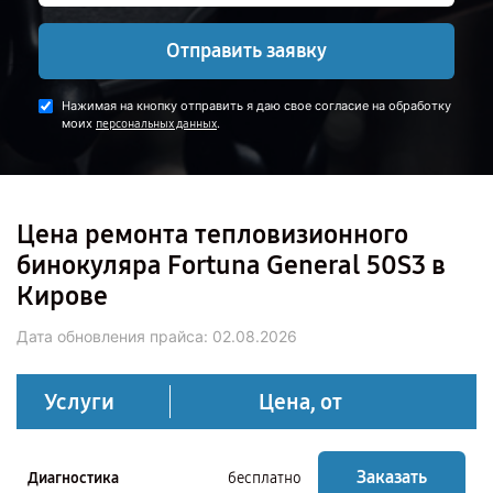
Отправить заявку
Нажимая на кнопку отправить я даю свое согласие на обработку
моих
.
персональных данных
Цена ремонта тепловизионного
бинокуляра Fortuna General 50S3 в
Кирове
Дата обновления прайса:
02.08.2026
Услуги
Цена, от
Заказать
Диагностика
бесплатно