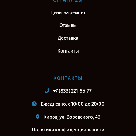
Самара
Цены на ремонт
Ремонт тепловизионного бинокуляра Fortuna General 50S3 в г.
Москва
Отзывы
Ремонт тепловизионного бинокуляра Fortuna General 50S3 в г.
Доставка
Санкт-Петербург
Контакты
КОНТАКТЫ
+7 (833) 221-56-77
Ежедневно, с 10:00 до 20:00
Киров, ул. Воровского, 43
Политика конфиденциальности