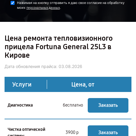
Нажимая на кнопку отправить я даю свое согласие на обработку
моих
.
персональных данных
Цена ремонта тепловизионного
прицела Fortuna General 25L3 в
Кирове
Дата обновления прайса:
03.08.2026
Услуги
Цена, от
Заказать
Диагностика
бесплатно
Чистка оптической
Заказать
3900 р
системы