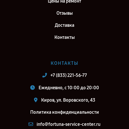
Цены на ремонт
Москва
Ремонт тепловизионного прицела Fortuna General 40L3 в г. Санкт-
Отзывы
Петербург
Доставка
Контакты
КОНТАКТЫ
+7 (833) 221-56-77
Ежедневно, с 10:00 до 20:00
Киров, ул. Воровского, 43
Политика конфиденциальности
info@fortuna-service-center.ru