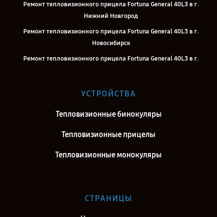
Ремонт тепловизионного прицела Fortuna General 40L3 в г.
Нижний Новгород
Ремонт тепловизионного прицела Fortuna General 40L3 в г.
Новосибирск
Ремонт тепловизионного прицела Fortuna General 40L3 в г.
Челябинск
Ремонт тепловизионного прицела Fortuna General 40L3 в г.
УСТРОЙСТВА
Екатеринбург
Ремонт тепловизионного прицела Fortuna General 40L3 в г. Казань
Тепловизионные бинокуляры
Ремонт тепловизионного прицела Fortuna General 40L3 в г.
Тепловизионные прицелы
Воронеж
Тепловизионные монокуляры
Ремонт тепловизионного прицела Fortuna General 40L3 в г.
Саратов
Ремонт тепловизионного прицела Fortuna General 40L3 в г.
Самара
СТРАНИЦЫ
Ремонт тепловизионного прицела Fortuna General 40L3 в г.