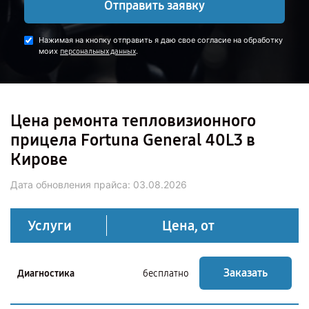
Отправить заявку
Нажимая на кнопку отправить я даю свое согласие на обработку
моих
.
персональных данных
Цена ремонта тепловизионного
прицела Fortuna General 40L3 в
Кирове
Дата обновления прайса:
03.08.2026
Услуги
Цена, от
Заказать
Диагностика
бесплатно