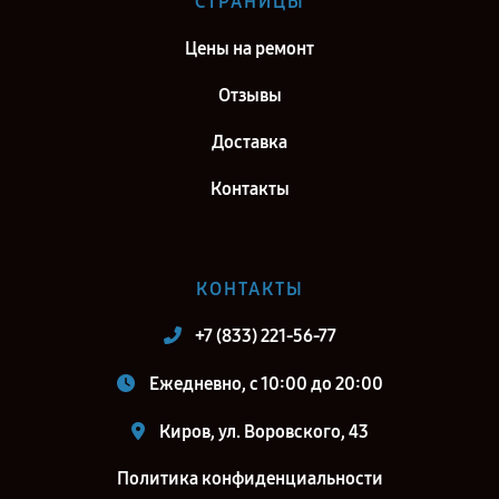
СТРАНИЦЫ
Самара
Цены на ремонт
Ремонт тепловизионного прицела Fortuna General One LRF 3XL в г.
Москва
Отзывы
Ремонт тепловизионного прицела Fortuna General One LRF 3XL в г.
Доставка
Санкт-Петербург
Контакты
КОНТАКТЫ
+7 (833) 221-56-77
Ежедневно, с 10:00 до 20:00
Киров, ул. Воровского, 43
Политика конфиденциальности