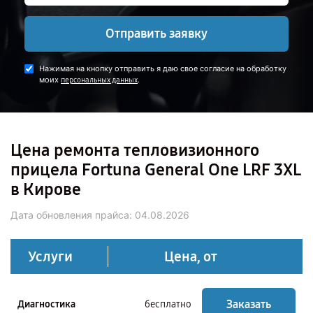
Отправить заявку
Нажимая на кнопку отправить я даю свое согласие на обработку
моих
.
персональных данных
Цена ремонта тепловизионного
прицела Fortuna General One LRF 3XL
в Кирове
Дата обновления прайса:
04.08.2026
Услуги
Цена, от
Заказать
Диагностика
бесплатно