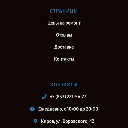
Ремонт тепловизионного прицела Fortuna General One LRF 6M в г.
СТРАНИЦЫ
Самара
Цены на ремонт
Ремонт тепловизионного прицела Fortuna General One LRF 6M в г.
Москва
Отзывы
Ремонт тепловизионного прицела Fortuna General One LRF 6M в г.
Доставка
Санкт-Петербург
Контакты
КОНТАКТЫ
+7 (833) 221-56-77
Ежедневно, с 10:00 до 20:00
Киров, ул. Воровского, 43