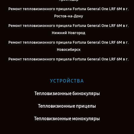
Ремонт тепловизионного прицела Fortuna General One LRF 6M в г.
Ростов-на-Дону
Ремонт тепловизионного прицела Fortuna General One LRF 6M в г.
Нижний Новгород
Ремонт тепловизионного прицела Fortuna General One LRF 6M в г.
Новосибирск
Ремонт тепловизионного прицела Fortuna General One LRF 6M в г.
Челябинск
Ремонт тепловизионного прицела Fortuna General One LRF 6M в г.
УСТРОЙСТВА
Екатеринбург
Ремонт тепловизионного прицела Fortuna General One LRF 6M в г.
Тепловизионные бинокуляры
Казань
Тепловизионные прицелы
Ремонт тепловизионного прицела Fortuna General One LRF 6M в г.
Воронеж
Тепловизионные монокуляры
Ремонт тепловизионного прицела Fortuna General One LRF 6M в г.
Саратов