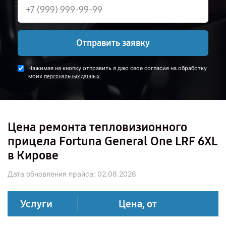
Отправить заявку
Нажимая на кнопку отправить я даю свое согласие на обработку
моих
.
персональных данных
Цена ремонта тепловизионного
прицела Fortuna General One LRF 6XL
в Кирове
Дата обновления прайса:
02.08.2026
Услуги
Цена, от