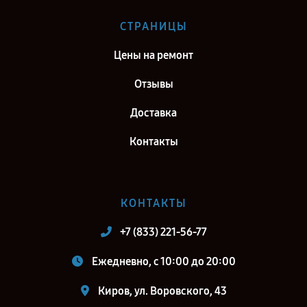
Ремонт тепловизионного прицела Fortuna General One LRF 6XL в г.
СТРАНИЦЫ
Самара
Цены на ремонт
Ремонт тепловизионного прицела Fortuna General One LRF 6XL в г.
Москва
Отзывы
Ремонт тепловизионного прицела Fortuna General One LRF 6XL в г.
Доставка
Санкт-Петербург
Контакты
КОНТАКТЫ
+7 (833) 221-56-77
Ежедневно, с 10:00 до 20:00
Киров, ул. Воровского, 43